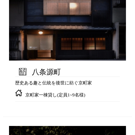
八条源町
歴史ある趣と伝統を後世に紡ぐ京町家
京町家一棟貸し(定員1~9名様)