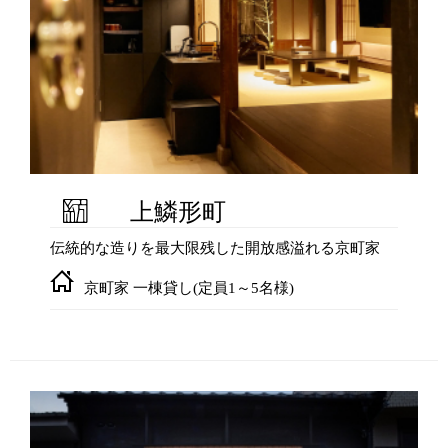
上鱗形町
伝統的な造りを最大限残した開放感溢れる京町家
京町家 一棟貸し(定員1～5名様)