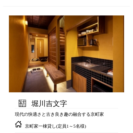
堀川吉文字
現代の快適さと古き良き趣の融合する京町家
京町家一棟貸し(定員1～5名様)