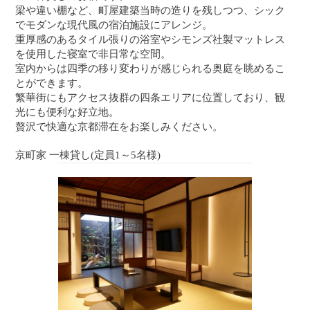
梁や違い棚など、町屋建築当時の造りを残しつつ、シック
でモダンな現代風の宿泊施設にアレンジ。
重厚感のあるタイル張りの浴室やシモンズ社製マットレス
を使用した寝室で非日常な空間。
室内からは四季の移り変わりが感じられる奥庭を眺めるこ
とができます。
繁華街にもアクセス抜群の四条エリアに位置しており、観
光にも便利な好立地。
贅沢で快適な京都滞在をお楽しみください。
京町家 一棟貸し(定員1～5名様)