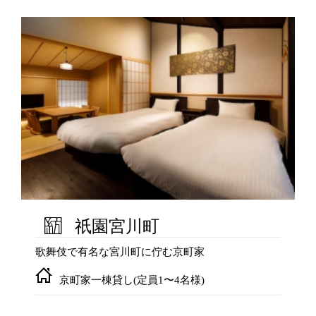
祇園宮川町
歌舞伎で有名な宮川町に佇む京町家
京町家一棟貸し(定員1〜4名様)