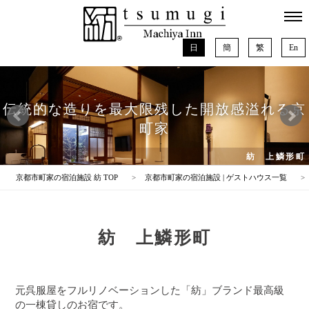
日
簡
繁
En
伝統的な造りを最大限残した開放感溢れる京
町家
紡 上鱗形町
京都市町家の宿泊施設 紡 TOP
京都市町家の宿泊施設 | ゲストハウス一覧
紡 上鱗形町
元呉服屋をフルリノベーションした「紡」ブランド最高級
の一棟貸しのお宿です。