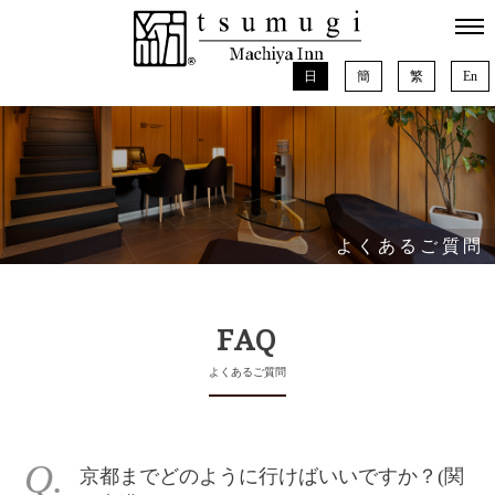
日
簡
繁
En
よくあるご質問
FAQ
よくあるご質問
京都までどのように行けばいいですか？(関