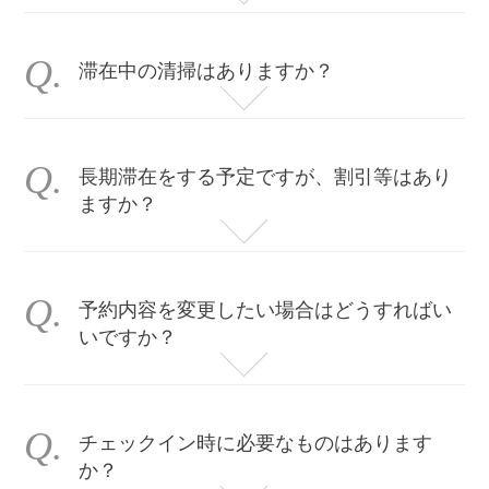
レセプションは24時間対応となっておりますが、到着時間が遅くなる場合はあらかじめご連絡頂きますようよろしくお願いいたします。
滞在中の清掃はありますか？
長期滞在をする予定ですが、割引等はあり
ますか？
インターネットで予約される際に連泊割引料金を適用しております。長期滞在をされる際には是非ご利用ください。
予約内容を変更したい場合はどうすればい
いですか？
お客様ご自身で予約されたサイトより変更をお願いしております。プランや日程により変更ができない場合は、電話もしくはメールでご連絡ください。変更内容によって追加料金の発生や減額される場合がございます。チェックイン当日や前日での変更は承っておりませんので、2日前までにご連絡頂きますようよろしくお願い申し上げます。
チェックイン時に必要なものはあります
か？