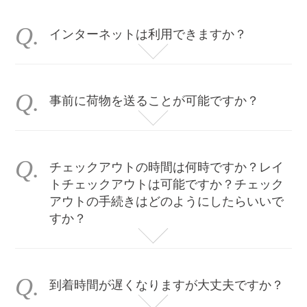
インターネットは利用できますか？
施設内ではWi-Fiがご利用可能です。IDやPWにつきましてはチェックイン時にスタッフより説明させて頂きます。
事前に荷物を送ることが可能ですか？
はい、お預かり可能です。紡 レセプション 東寺東門前にてお預かりさせて頂きます。
長期間のお預かりは致しかねます。チェックイン当日もしくは前日到着にて発送をお願い致します。
また、宅配代金の立替は行っておりません。元払いでお送り頂きますよう宜しくお願い申し上げます。
チェックアウトの時間は何時ですか？レイ
トチェックアウトは可能ですか？チェック
アウトの手続きはどのようにしたらいいで
すか？
延長をご希望の場合、1,000円/30分の追加料金がかかります。
（ただし状況によってはご希望に添えない場合がございますこと予めご了承下さい）
チェックアウトの手続きは特にありませんので、10時までに宿泊施設を出て頂けば大丈夫です。
到着時間が遅くなりますが大丈夫ですか？