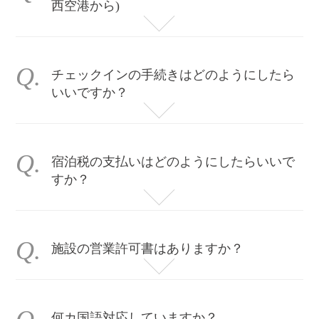
西空港から)
ＪＲ：関西空港から京都駅まで直通の関西特急「はるか」がございます。(片道2850円)
高速バス：関西空港から京都駅まで直通バスがございます。
チェックインの手続きはどのようにしたら
いいですか？
当施設は一棟貸切施設のためスタッフが施設に常駐しておりません。京都市の条例上、対面でのチェックインが必要なため、チェックインは、五重塔でも有名な東寺の近くにあります、以下の「紡 レセプション」で行います。
施設へ行かれる前に、必ずこちらにお越しいただくようにお願い致します。
2023年6月より、施設での現地チェックインを希望されるお客様は別途3,000円のオプション料金にて承ります。現地チェックインご希望の場合は必ず事前にご連絡いただけますようお願い申し上げます。
宿泊税の支払いはどのようにしたらいいで
すか？
事前決済でお支払い頂きました代金には宿泊税が含まれております。
ご請求金額から別途現地で徴収致しませんのでご安心ください。
施設の営業許可書はありますか？
全ての施設で旅館業法による許可証を取得しております。違法民泊ではございませんので、ご安心ください。
何カ国語対応していますか？