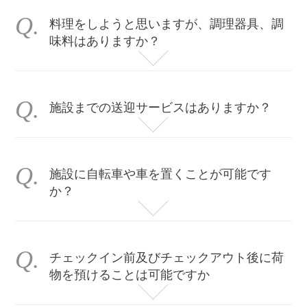
料理をしようと思いますが、調理器具、調
味料はありますか？
ほとんどの施設はIH、フライパン、鍋、その他食器を備え付けております。詳しくは施設の紹介ページまたは弊社までお問い合わせください。調味料に関してはご自身でご準備をお願い致します。
施設までの送迎サービスはありますか？
施設に自転車や車を置くことが可能です
か？
基本的に施設内には駐車場はございません。近隣の駐輪場、コインパーキングにお停めください。
チェックイン前及びチェックアウト後に荷
物を預けることは可能ですか
チェックイン日及びチェックアウト日に限り、無料でお預かりいたします。
日にちを超えて荷物をお預かりの際は荷物一個あたり1,000円(一日あたり)にて承っております。