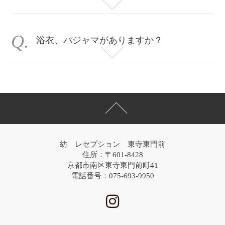
外国人の方のご宿泊の場合、ご宿泊者全員分のパスポートの提出が必要です。
宿泊税のお支払いもチェックインの際にお支払い頂いております。
浴衣、パジャマがありますか？
浴衣、パジャマ等の準備はございませんのでお客様自身でご用意お願い致します。
紡 レセプション 東寺東門前
住所：〒601-8428
京都市南区東寺東門前町41
電話番号：075-693-9950