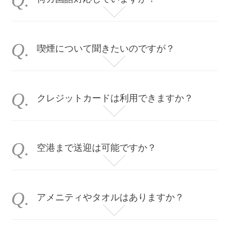
現在、日本語・中国語・英語に対応可能なスタッフがおります。
当日のスタッフの状況により、一部外国語が対応できない場合もございます。ご了承ください。
喫煙について聞きたいのですが？
クレジットカードは利用できますか？
VISA、Mastercard、AMEX、JCB、DC、WeChat pay・ALIPAYなどがご利用いただけます。
空港まで送迎は可能ですか？
申し訳ございませんが、空港までの送迎は行っておりません。
アメニティやタオルはありますか？
バスタオル、フェイスタオル、シャンプー、コンディショナー、ボディソープ、歯ブラシ、コットンをご用意しております。